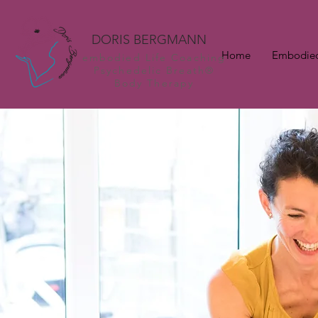
DORIS BERGMANN
Home
Embodied
embodied Life Coaching
Psychedelic Breath®
Body Therapy