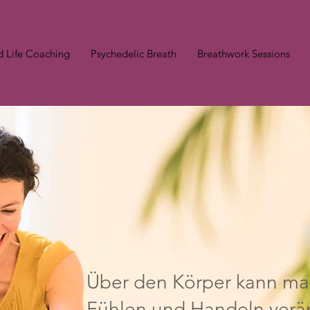
 Life Coaching
Psychedelic Breath
Breathwork Sessions
Über den Körper kann m
Fühlen und Handeln verä