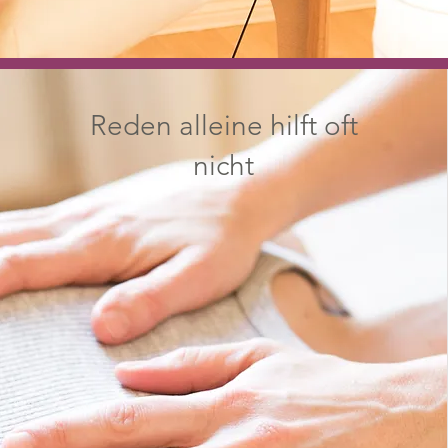
Reden alleine hilft oft
nicht
mind
body
(the)
change