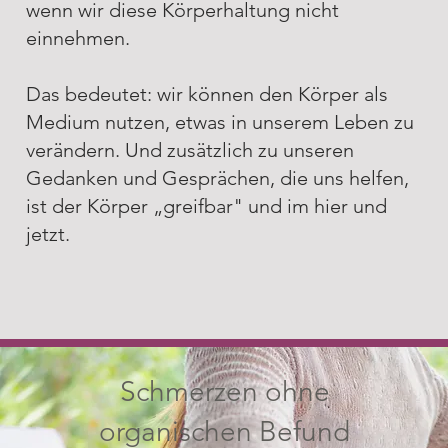
Herangehensweise nach der
wenn wir diese Körperhaltung nicht
ich arbeite
einnehmen.
Das bedeutet: wir können den Körper als
Mehr Lesen
Medium nutzen, etwas in unserem Leben zu
verändern. Und zusätzlich zu unseren
Link auf externe Website
Gedanken und Gesprächen, die uns helfen,
ist der Körper „greifbar" und im hier und
jetzt.
Schmerzen ohne
organischen Befund