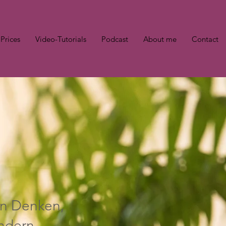
Prices
Video-Tutorials
Podcast
About me
Contact
an
Denken,
ndern,